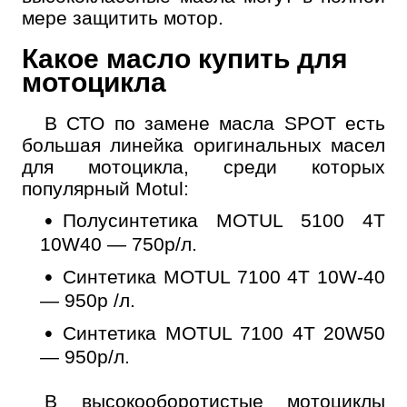
мере защитить мотор.
Какое масло купить для
мотоцикла
Онлайн запись
Выберите одну или несколько услуг
В СТО по замене масла SPOT есть
История обслуживания
большая линейка оригинальных масел
для мотоцикла, среди которых
Номер телефона
популярный Motul:
Далее
Полусинтетика MOTUL 5100 4T
ОК
10W40 — 750р/л.
Синтетика MOTUL 7100 4T 10W-40
— 950р /л.
Синтетика MOTUL 7100 4T 20W50
— 950р/л.
В высокооборотистые мотоциклы