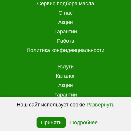
Сервис подбора масла
О нас
Акции
Гарантии
Работа
Политика конфиденциальности
Услуги
Каталог
Акции
Гарантии
Доставка и оплата
Наш сайт использует cookie
Развернуть
(файлы с данными о прошлых посещениях
Контакты
сайта) для персонализации сервисов и
Принять
Подробнее
повышения удобства пользователей. Вы можете
запретить обработку cookie в настройках своего