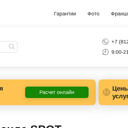
Гарантии
Фото
Франш
+7 (81
9:00-2
Он
Выбор
Дата и
Контактн
я
Цены
автосервиса
время
данные
Расчет онлайн
услу
несколько услуг