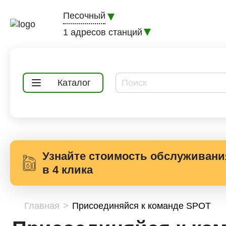
Песочный
1 адресов станций
Каталог
Выбор
Узнайте стоимость обслуживани
услуги
в 4 клика
Выберите одну или 
Главная
Присоединяйся к команде SPOT