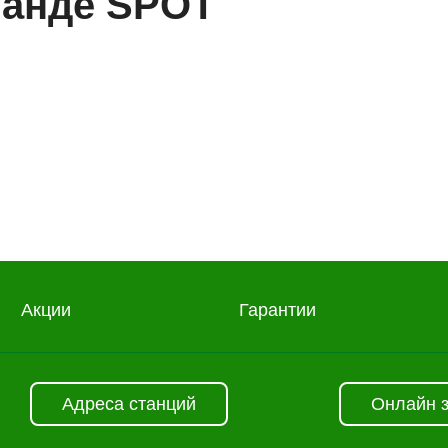
манде SPOT
История
мер телефона
ОК
Акции
Гарантии
Адреса станций
Онлайн 