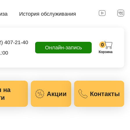
иза
История обслуживания
2) 407-21-40
0
Онлайн-запись
1:00
Корзина
лайн запись
ые
Успешная
 на
запись
Акции
Контакты
ги