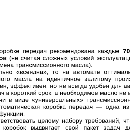
Выбор
Дата и
Контактн
автосервиса
время
данные
несколько услуг
 коробке передач рекомендована каждые
7
ов
(не считая сложных условий эксплуатац
История
мена трансмиссионного масла).
ельно «всеядна», то на автомате оптима
ного масла на идентичное залитому прои
сен, эффективен, но не всегда удобен для а
мер телефона
ОК
ч в короткий срок, а необходимое масло не в
чи в виде «универсальных» трансмиссионн
автоматическая коробка передач — одна и
функции.
ветствовать целому набору требований, ч
 коробок выдвигает свой пакет задач 