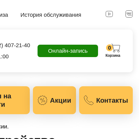
иза
История обслуживания
2) 407-21-40
0
Онлайн-запись
1:00
Корзина
 на
Акции
Контакты
ги
сии.