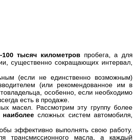
ые
Успешная
запись
0-100 тысяч километров
пробега, а для
Далее
ии, существенно сокращающих интервал,
 обслуживания
льным (если не единственно возможным)
зводителем (или рекомендованное им в
втовладельца, особенно, если необходимо
сегда есть в продаже.
ых масел. Рассмотрим эту группу более
з
наиболее
сложных систем автомобиля,
тобы эффективно выполнять свою работу.
для трансмиссионного масла, а каждый