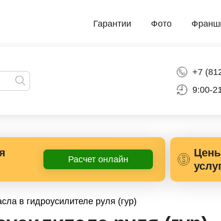
Гарантии
Фото
Франш
+7 (81
9:00-2
я
Цены
Расчет онлайн
услу
сла в гидроусилителе руля (гур)