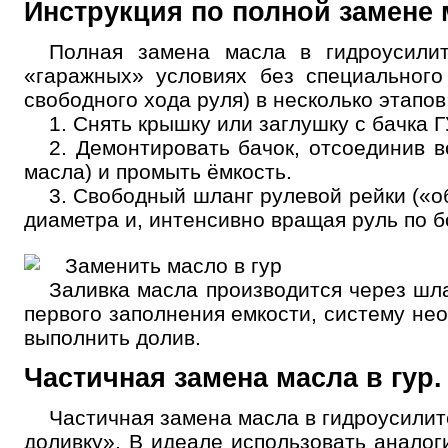
Инструкция по полной замене м
Полная замена масла в гидроусили
«гаражных» условиях без специальног
свободного хода руля) в несколько этапов
1. Снять крышку или заглушку с бачка
2. Демонтировать бачок, отсоединив в
масла) и промыть ёмкость.
3. Свободный шланг рулевой рейки («о
диаметра и, интенсивно вращая руль по б
Заливка масла производится через шла
первого заполнения емкости, систему н
выполнить долив.
Частичная замена масла в гур.
Частичная замена масла в гидроусилит
доливку». В идеале использовать аналог