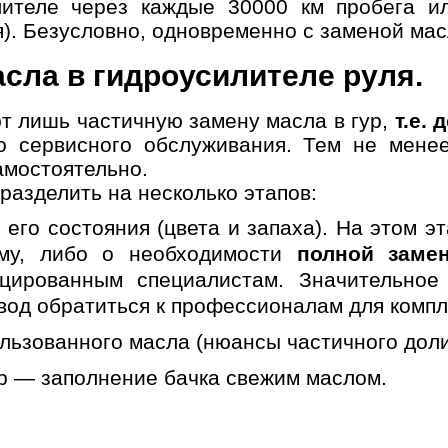
ителе через каждые 30000 км пробега ил
История
. Безусловно, одновременно с заменой масл
сла в гидроусилителе руля.
мер телефона
ОК
т лишь частичную замену масла в гур,
т.е. 
о сервисного обслуживания. Тем не мене
амостоятельно.
разделить на несколько этапов:
 его состояния (цвета и запаха). На этом 
му, либо о необходимости
полной заме
ицированным специалистам. Значительное
од обратиться к профессионалам для компл
льзованного масла (нюансы частичного дол
р — заполнение бачка свежим маслом.