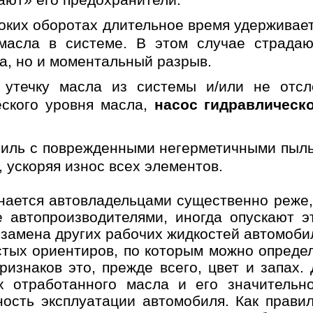
соких оборотах длительное время удерживает
масла в системе. В этом случае страда
а, но и моментальный разрыв.
 утечку масла из системы и/или не отсл
еского уровня масла,
насос гидравлическ
биль с поврежденными негерметичными пыль
Он
, ускоряя износ всех элементов.
нается автовладельцами существенно реже,
Выбор
Дата и
Контактн
е автопроизводителями, иногда опускают 
автосервиса
время
данные
 замена других рабочих жидкостей автомоби
стых ориентиров, по которым можно опреде
несколько услуг
признаков это, прежде всего, цвет и запах
х отработанного масла и его значитель
ность эксплуатации автомобиля. Как прави