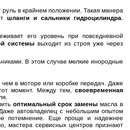
 руль в крайнем положении. Такая манера
ют
шланги и сальники гидроцилиндра
.
еживает его уровень при повседневной
ой системы
выходит из строя уже через
никами. В этом случае мелкие инородные
лайн запись
 чем в моторе или коробке передач. Даже
ые
Успешная
этот момент. Между тем,
своевременная
запись
ля.
лить
оптимальный срок замены
масла в
. Даже автовладелец с небольшим опытом
ное потемнение. Еще проще и надежнее
ло, мастера сервисных центров признают
Далее