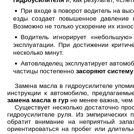
При входе в поворот водитель на вы
езды создает повышенное давление 
Возможно не только ускорение их износ
Водитель игнорирует «небольшую»
эксплуатации. При достижении критич
несколько минут.
Автовладелец эксплуатирует автомо
частицы постепенно
засоряют систему
Замена масла в гидроусилителе упоми
Выбор
инструкции к автомобилю, предлагаемы
услуги
замена масла в гур
не менее важна, чем
Существует несколько достаточно про
Выберите одну или 
гидроусилителе руля. Из эмпирических 
обратит внимание на неприятный запа
ориентироваться на пробег или длитель