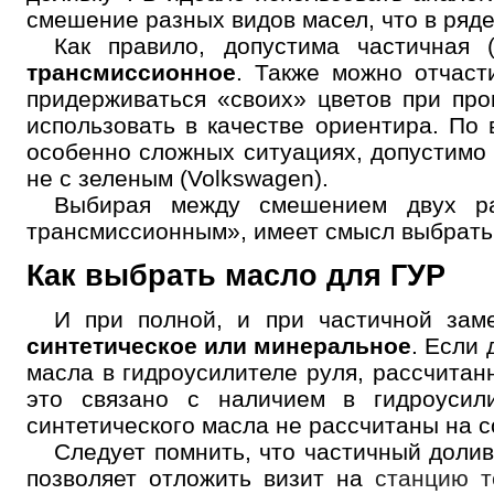
смешение разных видов масел, что в ряде
Как правило, допустима частичная 
трансмиссионное
. Также можно отчас
придерживаться «своих» цветов при про
использовать в качестве ориентира. По 
особенно сложных ситуациях, допустимо 
не с зеленым (Volkswagen).
Выбирая между смешением двух ра
трансмиссионным», имеет смысл выбрат
Как выбрать масло для ГУР
И при полной, и при частичной заме
синтетическое или минеральное
. Если
масла в гидроусилителе руля, рассчитан
это связано с наличием в гидроусили
синтетического масла не рассчитаны на с
Следует помнить, что частичный долив
позволяет отложить визит на
станцию т