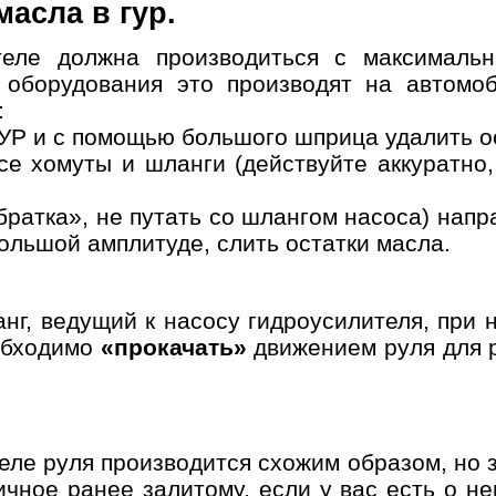
асла в гур.
теле должна производиться с максималь
о оборудования это производят на автом
:
 ГУР и с помощью большого шприца удалить о
се хомуты и шланги (действуйте аккуратно,
братка», не путать со шлангом насоса) нап
ольшой амплитуде, слить остатки масла.
нг, ведущий к насосу гидроусилителя, при
еобходимо
«прокачать»
движением руля для р
еле руля производится схожим образом, но 
ичное ранее залитому, если у вас есть о 