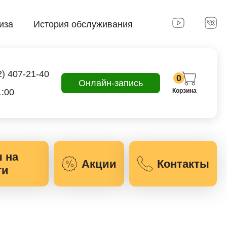
иза
История обслуживания
2) 407-21-40
0
Онлайн-запись
1:00
Корзина
 на
Акции
Контакты
ги