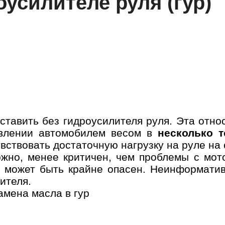
усилителе руля (гур)
тавить без гидроусилителя руля. Эта отно
авлении автомобилем весом в
несколько т
увствовать достаточную нагрузку на руле на
ожно, менее критичен, чем проблемы с мот
и может быть крайне опасен. Неинформати
ителя.