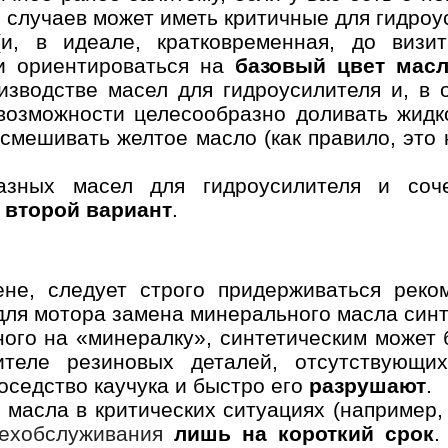
 случаев может иметь критичные для гидроу
(и, в идеале, кратковременная, до виз
ти ориентироваться на
базовый цвет мас
изводстве масел для гидроусилителя и, в о
возможности целесообразно доливать жидко
смешивать желтое масло (как правило, это к
зных масел для гидроусилителя и соче
ь
второй вариант
.
не, следует строго придерживаться реко
 для мотора замена минерального масла синт
ного на «минералку», синтетическим может
теле резиновых деталей, отсутствующи
оседство каучука и быстро его
разрушают
.
 масла в критических ситуациях (например,
ехобслуживания
лишь на короткий срок
.