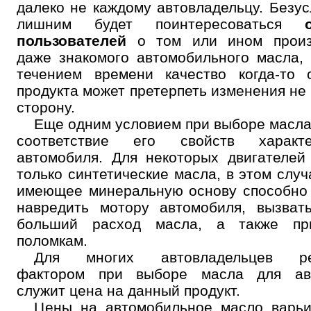
далеко не каждому автовладельцу. Безус
лишним будет поинтересоваться
пользователей
о том или ином произ
даже знакомого автомобильного масла, 
течением времени качество когда-то 
продукта может претерпеть изменения не
сторону.
Еще одним условием при выборе масла
соответствие его свойств характе
автомобиля. Для некоторых двигателей
Онлайн запись
только синтетические масла, в этом случ
Выберите одну или несколько услуг
имеющее минеральную основу способно
История обслуживания
навредить мотору автомобиля, вызват
больший расход масла, а также пр
Номер телефона
поломкам.
Для многих автовладельцев р
Далее
ОК
фактором при выборе масла для ав
служит цена на данный продукт.
Цены на автомобильное масло варьи