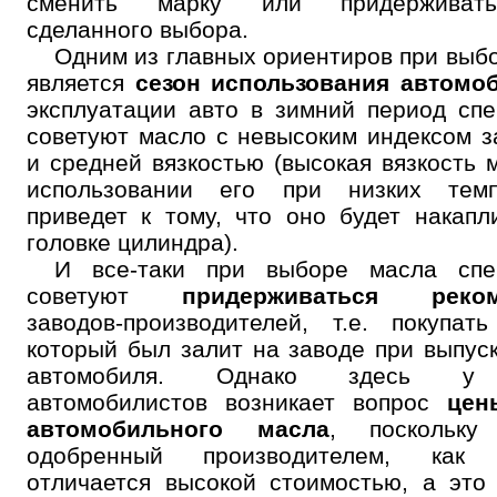
сменить марку или придерживат
сделанного выбора.
Одним из главных ориентиров при выб
является
сезон использования автомо
эксплуатации авто в зимний период сп
советуют масло с невысоким индексом з
и средней вязкостью (высокая вязкость 
использовании его при низких темп
приведет к тому, что оно будет накапл
головке цилиндра).
И все-таки при выборе масла спе
советуют
придерживаться реком
заводов-производителей, т.е. покупать
который был залит на заводе при выпус
автомобиля. Однако здесь у
автомобилистов возникает вопрос
цен
автомобильного масла
, поскольку 
одобренный производителем, как 
отличается высокой стоимостью, а это