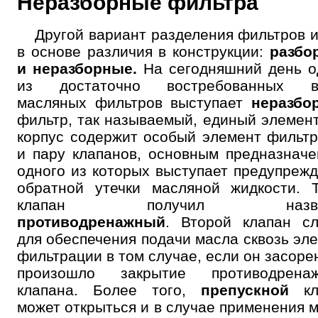
Неразборные фильтра
Другой вариант разделения фильтров 
в основе различия в конструкции:
разбо
и неразборные.
На сегодняшний день о
из достаточно востребованных в
масляных фильтров выступает
неразбо
фильтр, так называемый, единый элемент
корпус содержит особый элемент фильт
и пару клапанов, основным предназнач
одного из которых выступает предупреж
обратной утечки масляной жидкости. 
клапан получил назва
противодренажный
. Второй клапан с
для обеспечения подачи масла сквозь эл
фильтрации в том случае, если он засоре
произошло закрытие противодренаж
клапана. Более того,
препускной
кл
может открыться и в случае применения 