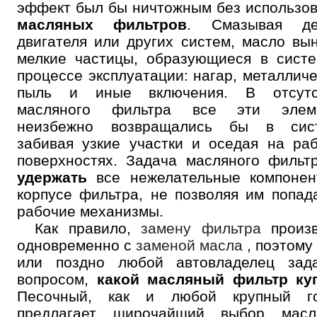
эффект был бы ничтожным без использо
масляных фильтров
. Смазывая де
двигателя или других систем, масло вы
мелкие частицы, образующиеся в сист
процессе эксплуатации: нагар, металлич
пыль и иные включения. В отсутс
масляного фильтра все эти элем
неизбежно возвращались бы в сист
забивая узкие участки и оседая на ра
поверхностях. Задача масляного филь
удержать
все нежелательные компонен
корпусе фильтра, не позволяя им попад
рабочие механизмы.
Как правило,
замену фильтра
произв
одновременно с
заменой масла
, поэтому
или поздно любой автовладелец зада
вопросом,
какой масляный фильтр ку
Песочный, как и любой крупный го
предлагает широчайший выбор масл