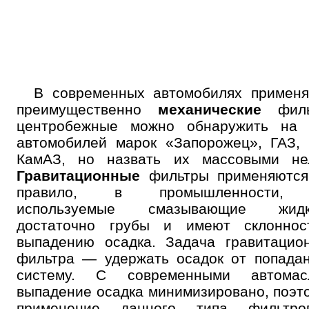
В современных автомобилях применя
преимущественно
механические
филь
центробежные можно обнаружить на 
автомобилей марок «Запорожец», ГАЗ,
КамАЗ, но назвать их массовыми нел
Гравитационные
фильтры применяются,
правило, в промышленности,
используемые смазывающие жидк
достаточно грубы и имеют склоннос
выпадению осадка. Задача гравитацио
фильтра — удержать осадок от попада
систему. С современными автомас
выпадение осадка минимизировано, поэт
применение данного типа фильтр