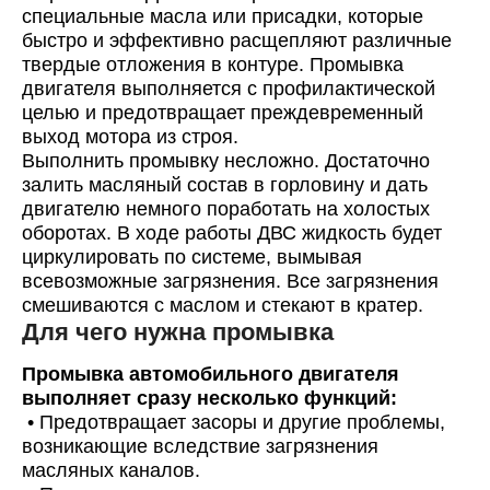
специальные масла или присадки, которые
Bosch
быстро и эффективно расщепляют различные
IDEMITSU
твердые отложения в контуре. Промывка
двигателя выполняется с профилактической
LYNX
целью и предотвращает преждевременный
NGN
выход мотора из строя.
Выполнить промывку несложно. Достаточно
ROLF
залить масляный состав в горловину и дать
SPOT
двигателю немного поработать на холостых
ZIC
оборотах. В ходе работы ДВС жидкость будет
циркулировать по системе, вымывая
Hyundai/KIA
всевозможные загрязнения. Все загрязнения
Mercedes
смешиваются с маслом и стекают в кратер.
Для чего нужна промывка
VAG
WOG
Промывка автомобильного двигателя
выполняет сразу несколько функций:
•
Предотвращает засоры и другие проблемы,
возникающие вследствие загрязнения
масляных каналов.