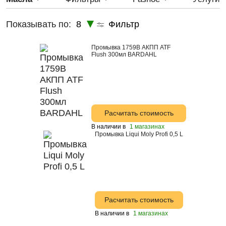
Astrohim
5W-20
Показывать по:
8
Фильтр
Castrol
5w-40
CHERY
5W-50
Промывка 1759B АКПП ATF
Flush 300мл BARDAHL
Elf
ELF
Gazprom
AWM
Расчитать стоимость
GENERAL MOTORS
В наличии в
1 магазинах
Промывка Liqui Moly Profi 0,5 L
Great Wall
JP Group
LANDROVER
liqui Moly
Расчитать стоимость
Mann+Hummel GMBH
В наличии в
1 магазинах
Mannol