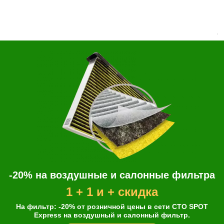
Renault
SPEEDMATE
SPOT present
Volvo
ZF
Стеклоомыватель
Ruseff
LUBEX
Castrol
Shell
Fanfaro
-20% на воздушные и салонные фильтра
Ford
1 + 1 и + скидка
GM
На фильтр: -20% от розничной цены в сети СТО SPOT
Express на воздушный и салонный фильтр.
Honda