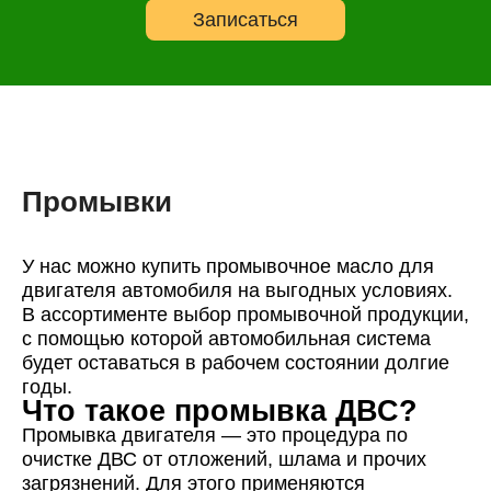
Записаться
Hyundai
Liqui Moly
Lukoil
Mann
Mazda
Промывки
Mitsubishi
Mobil
У нас можно купить промывочное масло для
Motul
двигателя автомобиля на выгодных условиях.
Nissan
В ассортименте выбор промывочной продукции,
Suprotec
с помощью которой автомобильная система
будет оставаться в рабочем состоянии долгие
SUZUKI
годы.
Что такое промывка ДВС?
Total
Промывка двигателя — это процедура по
Toyota
очистке ДВС от отложений, шлама и прочих
Лукойл
загрязнений. Для этого применяются