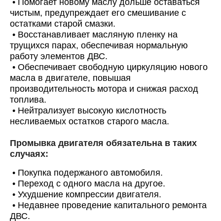
•
Помогает новому маслу дольше оставаться
чистым, предупреждает его смешивание с
остатками старой смазки.
•
Восстанавливает масляную пленку на
трущихся парах, обеспечивая нормальную
работу элементов ДВС.
•
Обеспечивает свободную циркуляцию нового
Онлайн запись
масла в двигателе, повышая
производительность мотора и снижая расход
Выберите одну или несколько услуг
История обслуживания
топлива.
•
Нейтрализует высокую кислотность
несливаемых остатков старого масла.
Номер телефона
Промывка двигателя обязательна в таких
Далее
ОК
случаях:
•
Покупка подержаного автомобиля.
•
Переход с одного масла на другое.
•
Ухудшение компрессии двигателя.
•
Недавнее проведение капитального ремонта
ДВС.